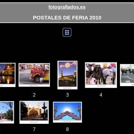
fotografiados.es
POSTALES DE FERIA 2010
1
2
3
4
6
7
8