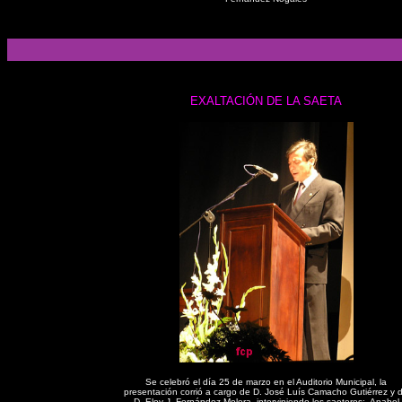
EXALTACIÓN DE LA SAETA
Se celebró el día 25 de marzo en el Auditorio Municipal, la
presentación corrió a cargo de D. José Luís Camacho Gutiérrez y 
D. Eloy J. Fernández Molera, interviniendo los saeteros: Anabel